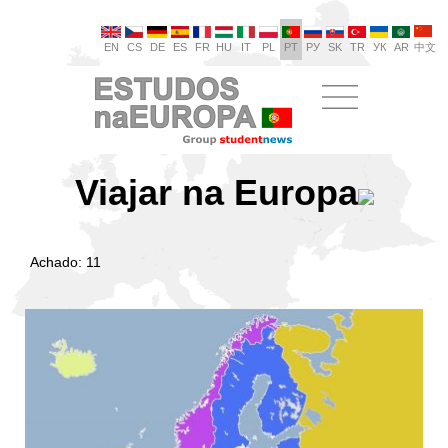
EN
CS
DE
ES
FR
HU
IT
PL
PT
РУ
SK
TR
УК
AR
中文
Viajar na Europa
Achado: 11