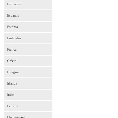
Eslovénia
Espanha
Estónia
Finlândia
França
Grécia
Hungria
Irlanda
Itália
Letónia
Liechtenstein