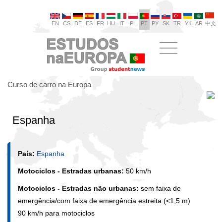
EN
CS
DE
ES
FR
HU
IT
PL
PT
РУ
SK
TR
УК
AR
中文
Curso de carro na Europa
Espanha
País:
Espanha
Motociclos - Estradas urbanas:
50 km/h
Motociclos - Estradas não urbanas:
sem faixa de
emergência/com faixa de emergência estreita (<1,5 m)
90 km/h para motociclos