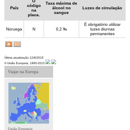
O
Taxa máxima de
código
País
álcool no
Luzes de circulação
na
sangue
placa.
É obrigatório utilizar
Noruega
N
0,2 ‰
luzes diurnas
permanentes
Última atualização 12/8/2015
© União Europeia, 1995-2015
Viajar na Europa
União Europeia