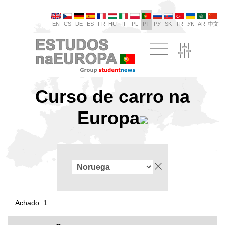
EN
CS
DE
ES
FR
HU
IT
PL
PT
РУ
SK
TR
УК
AR
中文
Curso de carro na
Europa
Achado: 1